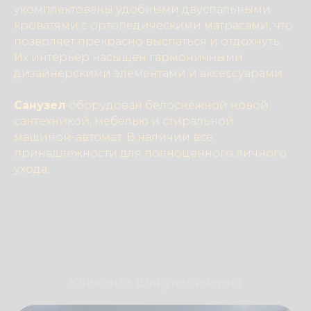
укомплектованы удобными двуспальными
кроватями с ортопедическими матрасами, что
позволяет прекрасно выспаться и отдохнуть.
Их интерьер насыщен гармоничными
дизайнерскими элементами и аксессуарами.
Санузел
оборудован белоснежной новой
сантехникой, мебелью и стиральной
машиной-автомат. В наличии все
принадлежности для полноценного личного
ухода.
Кликните для увеличения