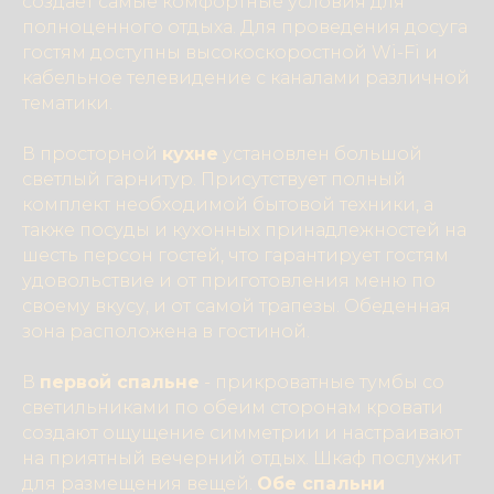
создает самые комфортные условия для
полноценного отдыха. Для проведения досуга
гостям доступны высокоскоростной Wi-Fi и
кабельное телевидение с каналами различной
тематики.
В просторной
кухне
установлен большой
светлый гарнитур. Присутствует полный
комплект необходимой бытовой техники, а
также посуды и кухонных принадлежностей на
шесть персон гостей, что гарантирует гостям
удовольствие и от приготовления меню по
своему вкусу, и от самой трапезы. Обеденная
зона расположена в гостиной.
В
первой спальне
- прикроватные тумбы со
светильниками по обеим сторонам кровати
создают ощущение симметрии и настраивают
на приятный вечерний отдых. Шкаф послужит
для размещения вещей.
Обе спальни