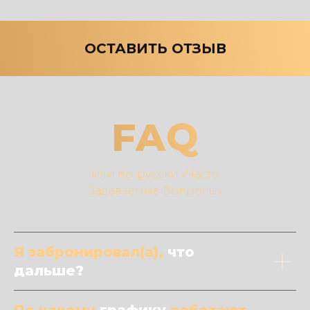
ОСТАВИТЬ ОТЗЫВ
FAQ
или по-русски «Часто
Задаваемые Вопросы»
Я забронировал(а),
что
дальше?