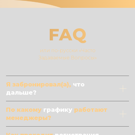
FAQ
или по-русски «Часто
Задаваемые Вопросы»
Я забронировал(а),
что
дальше?
По какому
графику
работают
менеджеры?